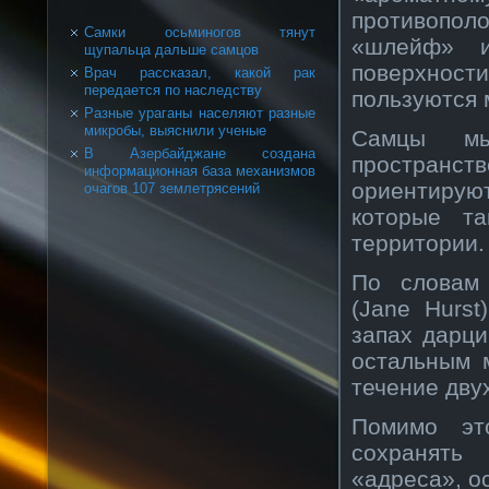
противопол
Самки осьминогов тянут
«шлейф» 
щупальца дальше самцов
поверхности
Врач рассказал, какой рак
передается по наследству
пользуются 
Разные ураганы населяют разные
микробы, выяснили ученые
Самцы мы
В Азербайджане создана
пространств
информационная база механизмов
ориентирую
очагов 107 землетрясений
которые т
территории.
По словам 
(Jane Hurst
запах дарци
остальным 
течение дву
Помимо эт
сохранять
«адреса», о