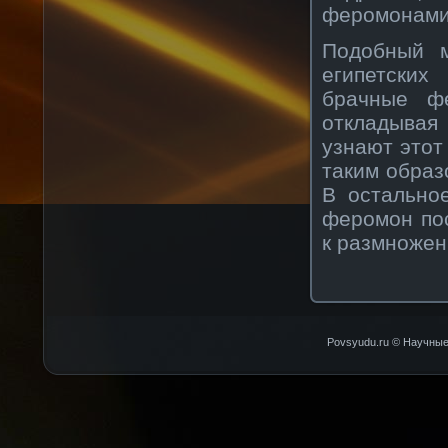
феромонами
Подобный м
египетских
брачные ф
откладывая
узнают этот 
таким образ
В остально
феромон пос
к размножен
Povsyudu.ru © Научные