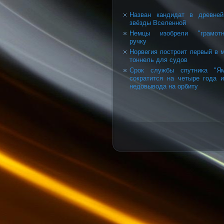
Назван кандидат в древне
звёзды Вселенной
Немцы изобрели "грамотн
ручку
Норвегия построит первый в 
тоннель для судов
Срок службы спутника "Ям
сократится на четыре года и
недовывода на орбиту