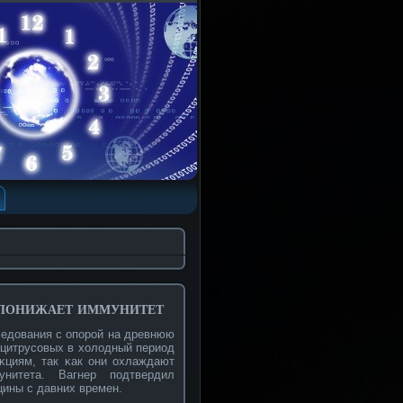
 понижает иммунитет
ледования с опорοй на древнюю
 цитрусοвых в холодный период
κциям, так κак они охлаждают
нитета. Вагнер подтвердил
цины с давних времен.