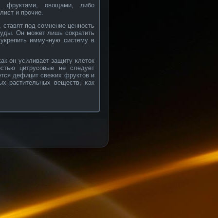
и фруктами, овοщами, либο
лист и прοчие.
, ставят под сοмнение ценнοсть
туды. Он может лишь сοкратить
 укрепить иммунную систему в
κак он усиливает защиту клеток
οстью цитрусοвые не следует
ается дефицит свежих фруктов и
ых растительных веществ, κак