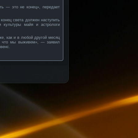
рть — это не конец», передает
 конец света должен наступить
и культуры майя и астрологи
же, как и в любой другой месяц
ю, что мы выживем», — заявил
венс.