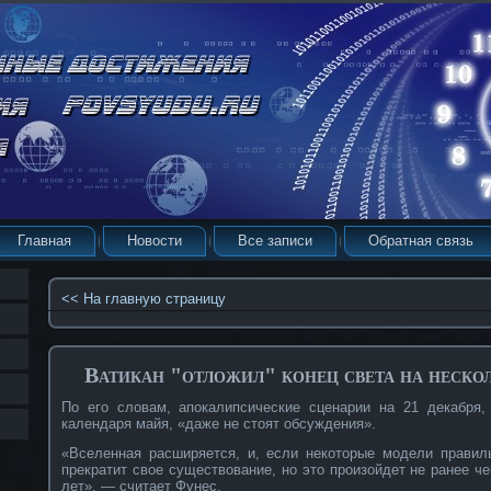
Главная
Новости
Все записи
Обратная связь
<< На главную страницу
Ватикан "отложил" конец света на неско
По его словам, апокалипсические сценарии на 21 декабря,
календаря майя, «даже не стоят обсуждения».
«Вселенная расширяется, и, если некоторые модели правиль
прекратит свое существование, но это произойдет не ранее ч
лет», — считает Фунес.