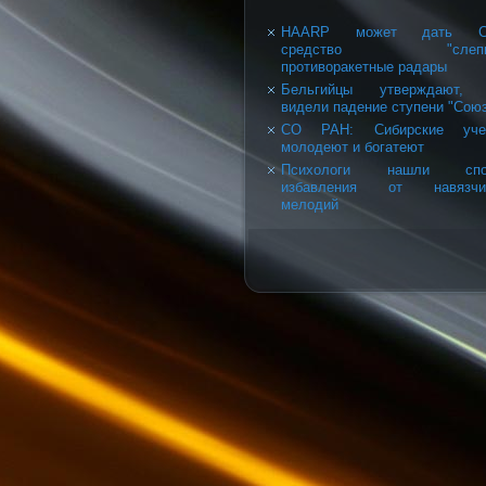
HAARP может дать 
средство "слепит
противоракетные радары
Бельгийцы утверждают, 
видели падение ступени "Сою
СО РАН: Сибирские уче
молодеют и богатеют
Психологи нашли спо
избавления от навязчи
мелодий