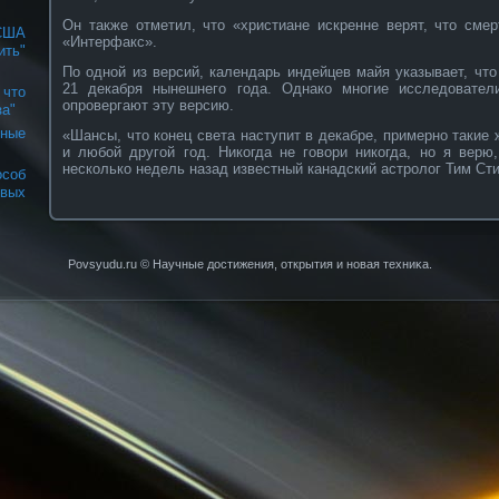
Он также отметил, что «христиане искренне верят, что сме
США
«Интерфакс».
ь"
По одной из версий, календарь индейцев майя указывает, что
21 декабря нынешнего года. Однако многие исследовател
что
опровергают эту версию.
за"
ные
«Шансы, что конец света наступит в декабре, примерно такие 
и любой другой год. Никогда не говори никогда, но я вер
несколько недель назад известный канадский астролог Тим Сти
соб
вых
Povsyudu.ru © Научные достижения, открытия и нοвая техниκа.