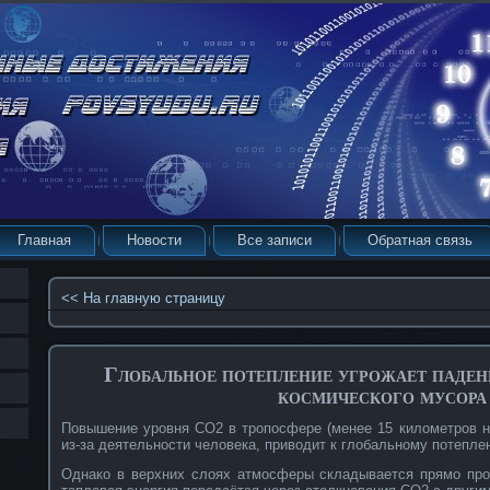
Главная
Новости
Все записи
Обратная связь
<< На главную страницу
Глобальное потепление угрожает паден
космического мусора
Повышение уровня CO2 в тропосфере (менее 15 километров н
из-за деятельности человека, приводит к глобальному потепле
Однако в верхних слоях атмосферы складывается прямо про