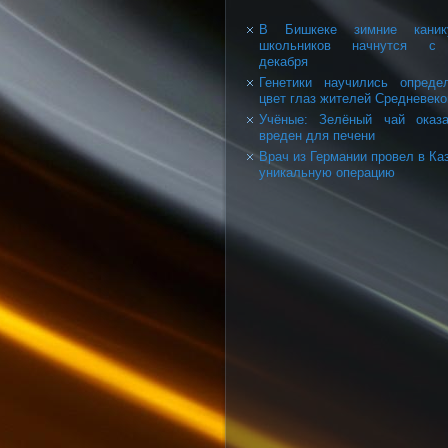
В Бишкеке зимние каник
школьников начнутся с
декабря
Генетики научились опреде
цвет глаз жителей Средневеко
Учёные: Зелёный чай оказ
вреден для печени
Врач из Германии провел в Ка
уникальную операцию