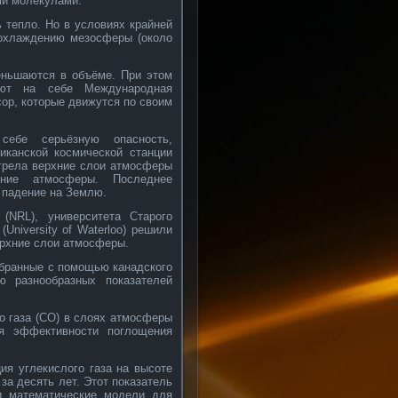
ми молекулами.
 тепло. Но в условиях крайней
к охлаждению мезосферы (около
еньшаются в объёме. При этом
ают на себе Международная
сор, которые движутся по своим
ебе серьёзную опасность,
канской космической станции
огрела верхние слои атмосферы
ние атмосферы. Последнее
 падение на Землю.
(NRL), университета Старого
(University of Waterloo) решили
ерхние слои атмосферы.
обранные с помощью канадского
 разнообразных показателей
о газа (СО) в слоях атмосферы
я эффективности поглощения
ия углекислого газа на высоте
 за десять лет. Этот показатель
и математические модели для