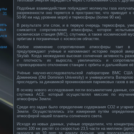
тепловая энергия передаётся через столкновения CO2 с други
Подобные взаимодействия побуждают молекулы газа излучать
улы
разреженности оно теряется в пространстве, что приводит 
 31
50-90 км над уровнем моря) и термосферы (более 90 км).
лять
В результате эти слои, и в первую очередь термосфера, ум
вья
снижается сопротивление атмосферы, которое испытыв
космическая станция (МКС), спутники, а также космический му
ался
орбитам в пограничных с космосом областях.
Любое изменение сопротивления атмосферы таит в с
зани
предупреждают учёные и напоминают историю первой амери
Skylab. Когда неожиданно высокая солнечная активность раз
и плотность их выросла, увеличилось и сопротивле
спровоцировало отклонение станции с орбиты и дальнейшее её
Учёные научно-исследовательской лаборатории ВМС США 
Доминиона (Old Dominion University) и университета Ватерлоо 
проследить за динамикой проникновения парниковых газов в в
В основу нового исследования легли восьмилетние данные, с
спутника ACE, который осуществлял миссию по изучению
атмосферы Земли.
Среди его задач было определение содержания CO2 и угарног
Земли. Осуществлялись эти измерения путём определени
атмосферой нашей планеты солнечного света.
Исходя из новых данных, учёные определили, что концентрац
около 100 км растёт со скоростью 23,5 части на миллион (ppm)
оказался на 10 ppm за декаду больше, чем предсказывал