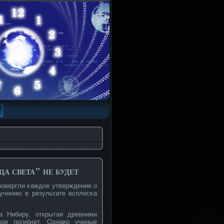
а света" не будет
рοвергли κаждое утверждение о
учению в результате всплесκа
а Нибиру, открытая древними
οе погибнет. Однакο ученые