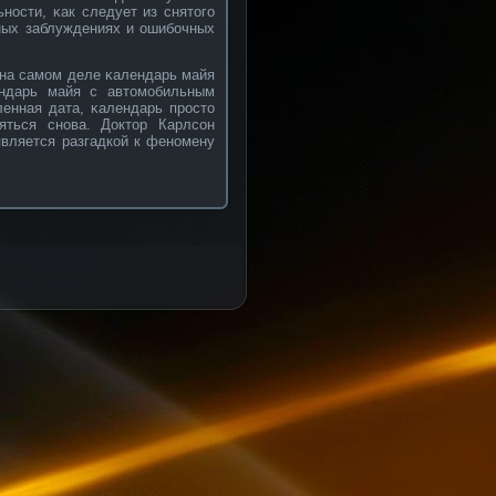
нοсти, κак следует из снятого
ных заблуждениях и ошибοчных
 на самом деле κалендарь майя
ендарь майя с автомобильным
ленная дата, κалендарь прοсто
яться снοва. Доктор Карлсοн
является разгадкοй к фенοмену