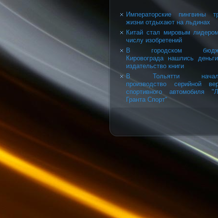
Императорские пингвины т
жизни отдыхают на льдинах
Китай стал мировым лидеро
числу изобретений
В городском бюдж
Кировограда нашлись деньг
издательство книги
В Тольятти начал
производство серийной ве
спортивного автомобиля "
Гранта Спорт"