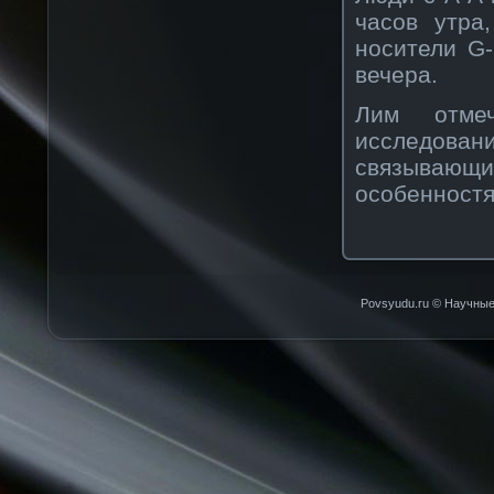
часов утра
носители G
вечера.
Лим отмеч
исследов
связывающи
особенностя
Povsyudu.ru © Научные