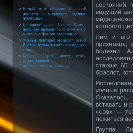
состояний, 
Белый дом объявил о новой
ведущий авт
политике в отношении научных
медицинског
публикаций
В черной дыре: Стивен Хокинг
которого ци
получает премию по физике в 1,8
миллиона фунтов стерлингов
Лим и его 
Ученые повторно вскроют озеро
признаков,
Восток, чтобы изучить его водную
болезни А
толщу
Корабль "Арго" может стать
исследован
туристической
старше 65 
достопримечательностью
браслет, ко
Исследован
ученые рас
Оказалось,
вставать и 
«сов» — те
ложиться ве
Группа Ли