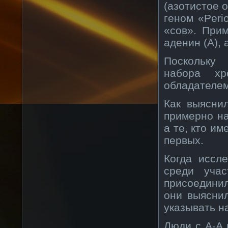
(азотистое 
геном «Peri
«сов». При
аденин (A), 
Поскольку 
набора хр
обладателем
Как выясни
примерно на
а те, кто и
первых.
Когда иссл
среди учас
присоединил
они выяснил
указывать н
Люди с A-A 