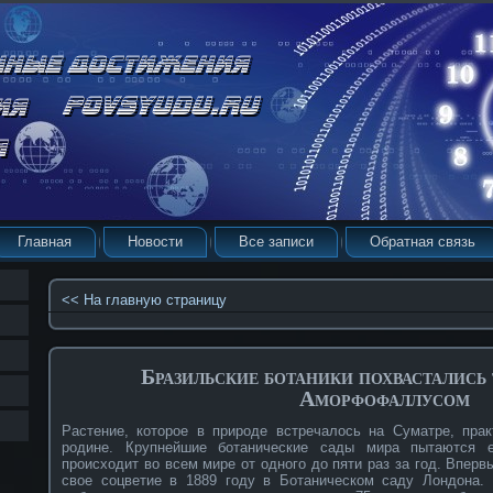
Главная
Новости
Все записи
Обратная связь
<< На главную страницу
Бразильские ботаники похвастались
Аморфофаллусом
Растение, которое в природе встречалось на Суматре, прак
родине. Крупнейшие ботанические сады мира пытаются е
происходит во всем мире от одного до пяти раз за год. Вперв
свое соцветие в 1889 году в Ботаническом саду Лондона.