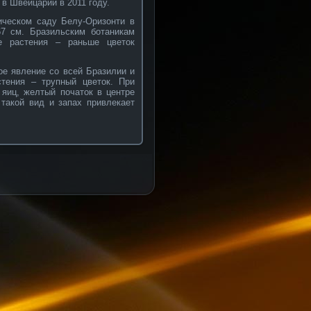
 в Швейцарии в 2011 году.
ническом саду Белу-Оризонти в
7 см. Бразильским ботаникам
е растения – раньше цветок
ое явление со всей Бразилии и
стения – трупный цветок. При
 яиц, желтый початок в центре
такой вид и запах привлекает