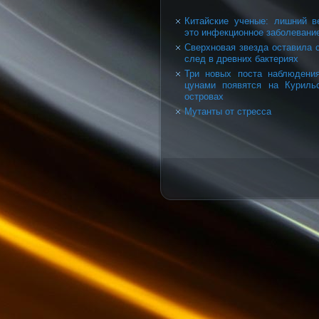
Китайские ученые: лишний в
это инфекционное заболевани
Сверхновая звезда оставила 
след в древних бактериях
Три новых поста наблюдени
цунами появятся на Куриль
островах
Мутанты от стресса