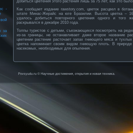
добиться цветения этого растения лишь за 75 лет, как это было
ес -
Как сообщает издание rawstory.com, цветок расцвел в бота
штате Минас-Жерайс на юге Бразилии. Высота цветка – 16
е
удалось добиться повторного цветения одного и того ж
свой
раскрывался в декабре 2010 года.
Толпы туристов с детьми, съезжающихся посмотреть на редк
я за
из-за границы, не останавливает даже второе название ра
ских
цветении растение расточает запах гниющего мяса и тухлых
цветка напоминает своим видом гниющую плоть. В природе 
насекомых, необходимых для опыления.
Povsyudu.ru © Научные достижения, открытия и нοвая техниκа.