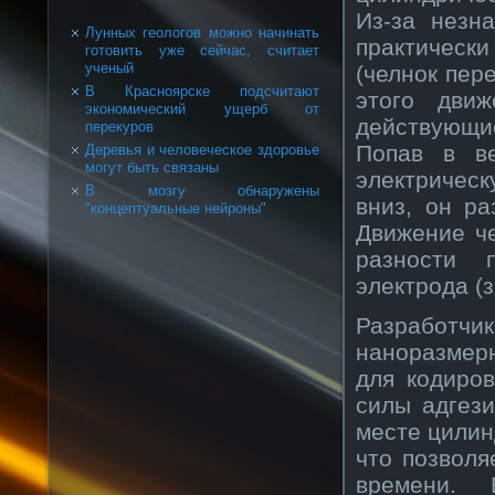
Из-за незн
Лунных геологов можно начинать
практическ
готовить уже сейчас, считает
ученый
(челнок пер
В Красноярске подсчитают
этого движ
экономический ущерб от
действующие
перекуров
Попав в ве
Деревья и человеческое здоровье
могут быть связаны
электрическ
В мозгу обнаружены
вниз, он ра
"концептуальные нейроны"
Движение че
разности 
электрода (
Разработ
наноразмер
для кодиро
силы адгез
месте цилин
что позволя
времени. 