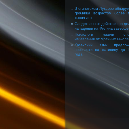
В египетском Луксоре обнару
гробница возрастом более 
тысяч лет
Следственные действия по де
нападении на Филина заверше
Психологи нашли спо
избавления от мрачных мысле
Казахский язык предлож
перевести на латиницу до 
года