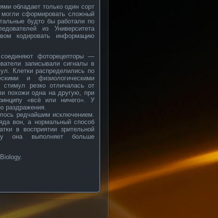
ями обладает только один сорт
ни могли сформировать сложный
стальные будто бы работали по
едователей из Университета
твом кодировать информацию
 соединяют фоторецепторы —
ователи записывали сигналы в
мул. Клетки распределились по
ескими и физиологическими
а стимул резко отличалась от
ли похожи одна на другую, при
ринципу «всё или ничего». У
ню раздражения.
талось редчайшим исключением.
ряда вон, а нормальный способ
атки в восприятии зрительной
ьку она выполняет больше
Biology.