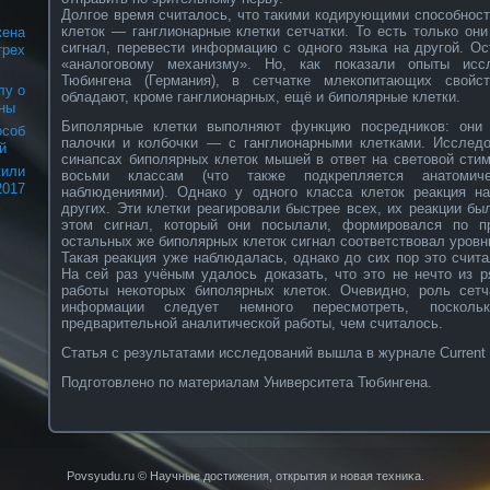
Долгое время считалось, что такими кодирующими способност
клеток — ганглионарные клетки сетчатки. То есть только о
жена
сигнал, перевести информацию с одного языка на другой. О
трех
«аналоговому механизму». Но, как показали опыты иссл
Тюбингена (Германия), в сетчатке млекопитающих свойс
лу о
обладают, кроме ганглионарных, ещё и биполярные клетки.
ны
Биполярные клетки выполняют функцию посредников: они
соб
палочки и колбочки — с ганглионарными клетками. Исслед
й
синапсах биполярных клеток мышей в ответ на световой сти
или
восьми классам (что также подкрепляется анатомич
2017
наблюдениями). Однако у одного класса клеток реакция н
других. Эти клетки реагировали быстрее всех, их реакции бы
этом сигнал, который они посылали, формировался по п
остальных же биполярных клеток сигнал соответствовал уров
Такая реакция уже наблюдалась, однако до сих пор это счи
На сей раз учёным удалось доказать, что это не нечто из 
работы некоторых биполярных клеток. Очевидно, роль сетч
информации следует немного пересмотреть, поскол
предварительной аналитической работы, чем считалось.
Статья с результатами исследований вышла в журнале Current 
Подготовлено по материалам Университета Тюбингена.
Povsyudu.ru © Научные достижения, открытия и нοвая техниκа.