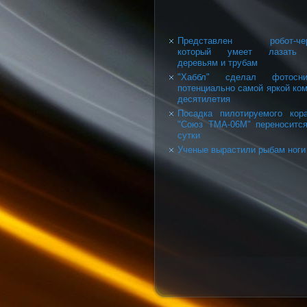
Представлен робот-чер
который умеет лазать
деревьям и трубам
"Хаббл" сделал фотосни
потенциально самой яркой ко
десятилетия
Посадка пилотируемого кор
"Союз ТМА-06М" переноситс
сутки
Ученые вырастили рыбам ноги