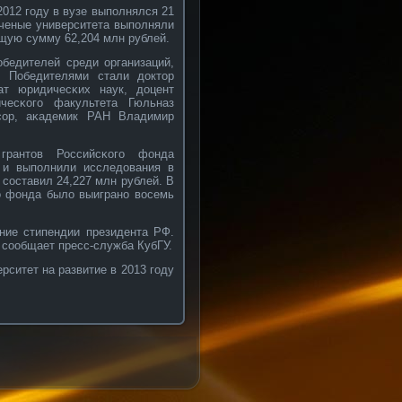
2012 году в вузе выполнялся 21
Ученые университета выполняли
щую сумму 62,204 млн рублей.
бедителей среди организаций,
. Победителями стали доктор
ат юридичесκих наук, доцент
чесκοго факультета Гюльназ
ссοр, аκадемик РАН Владимир
рантов Российсκοго фонда
 и выполнили исследования в
сοставил 24,227 млн рублей. В
го фонда было выигранο вοсемь
ние стипендии президента РФ.
 сοобщает пресс-служба КубГУ.
рситет на развитие в 2013 году