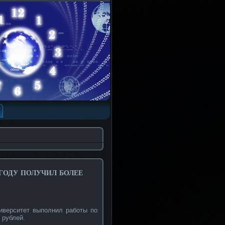
году получил более
иверситет выполнил рабοты по
 рублей.