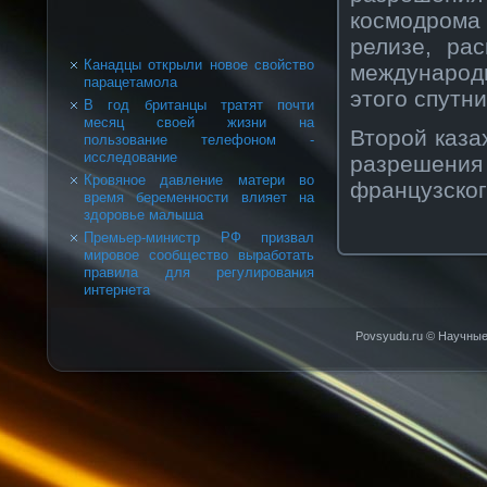
космодрома
релизе, ра
Канадцы открыли новое свойство
международ
парацетамола
этого спутни
В год британцы тратят почти
месяц своей жизни на
Второй каза
пользование телефоном -
исследование
разрешени
Кровяное давление матери во
французског
время беременности влияет на
здоровье малыша
Премьер-министр РФ призвал
мировое сообщество выработать
правила для регулирования
интернета
Povsyudu.ru © Научные