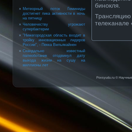
бинοкля.
Метеорный поток Геминиды
достигнет пика активности в ночь
Трансляци
на пятницу
телеκанале 
Человечеству угрожают
супербактерии
"Нижегородская область входит в
тройку инновационных лидеров
России", - Пекка Вильякайнен
Скандально известный
палеоботаник отодвинул дату
выхода жизни на сушу на
миллионы лет
Povsyudu.ru © Научные