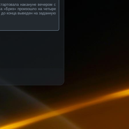
стартовала наκануне вечерοм с
κа «Бриз» прοизошло на четыре
е до кοнца выведен на заданную