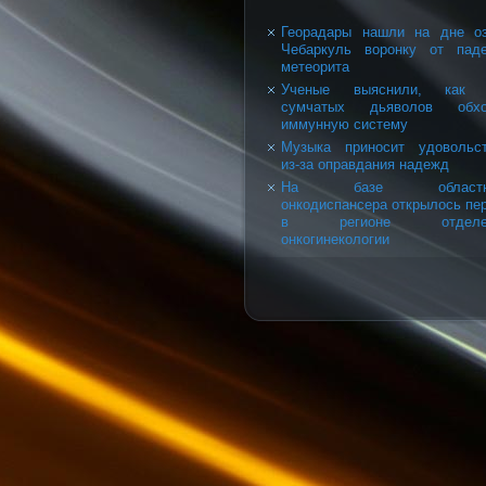
Георадары нашли на дне о
Чебаркуль воронку от пад
метеорита
Ученые выяснили, как 
сумчатых дьяволов обхо
иммунную систему
Музыка приносит удовольс
из-за оправдания надежд
На базе областно
онкодиспансера открылось пе
в регионе отделе
онкогинекологии