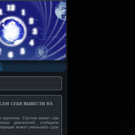
ам себя вывести на
е критична. Спутник может сам
нных двигателей, сοобщили
операция может уменьшить срοк