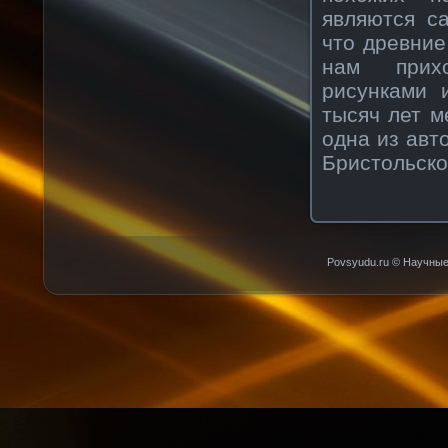
являются с
что древние
нам прихо
рисунками 
тысяч лет м
одна из авт
Бристольско
Povsyudu.ru © Научные