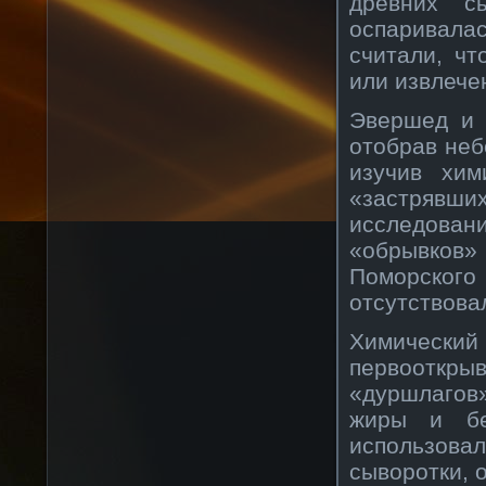
древних с
оспаривал
считали, чт
или извлечен
Эвершед и 
отобрав неб
изучив хим
«застрявши
исследова
«обрывков» 
Поморско
отсутствова
Химичес
первооткры
«дуршлагов
жиры и бе
использов
сыворотки, 