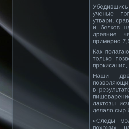
Убедившись
ученые по
утвари, сра
и белков н
древние ч
примерно 7,
Как полага
только поз
прокисания,
Наши дре
позволяющим
в результа
пищеварени
лактозы ис
делало сыр 
«Следы мол
похожих н