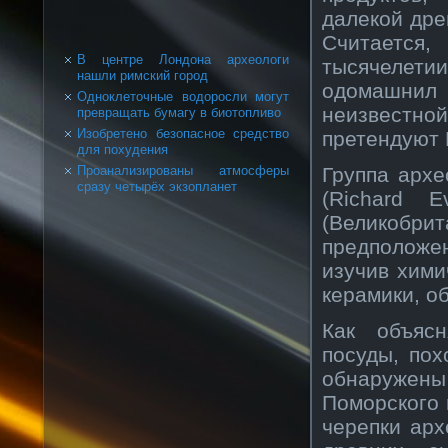
далекой дре
Считается
В центре Лондона археологи
тысячелети
нашли римский город
одомашни
Одноклеточные водоросли могут
неизвестн
превращать бумагу в биотопливо
Изобретено безопасное средство
претендуют 
для похудения
Группа арх
Проанализированы атмосферы
сразу четырёх экзопланет
(Richard E
(Великобри
предположе
изучив хими
керамики, о
Как объясн
посуды, по
обнаружен
Поморского 
черепки арх