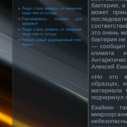
бактерию, а
Люди стали умирать от ожирения
может прин
чаще чем от голода
последоват
Разговаривать полезно для
здоровья
соответстви
Люди стали умирать от ожирения
это очень ма
чаще чем от голода
бактерия не
Найден новый радиационный пояс
Земли
— сообщил 
климата 
Антарктиче
Алексей Ека
«Но это в
образцах, 
материала 
подчеркнул 
Екайкин та
микроорган
небезопасн