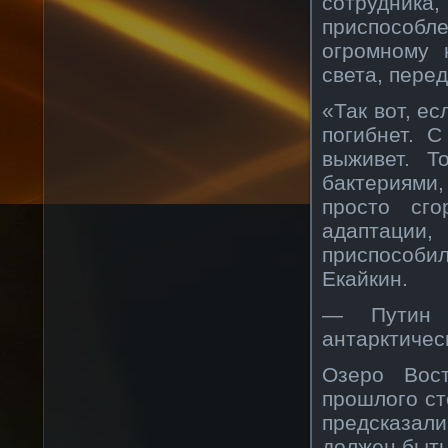
сотрудника,
приспособ
огромному 
света, пере
«Так вот, е
погибнет. 
выживет. Т
бактериями
просто сго
адаптации
приспособи
Екайкин.
— Путин 
антарктичес
Озеро Вос
прошлого ст
предсказали
должен быть