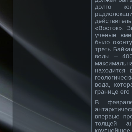
долго ко
радиолокац
действител
«Восток». 
ученые вме
было оконт
треть Байка
воды – 400
максимальна
находится 
геологическ
вода, котор
границе его
В феврале
антарктичес
впервые пр
толщей ан
крупнейшее 