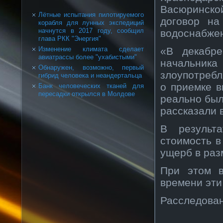
Васюринской
Лётные испытания пилотируемого
договор на
корабля для лунных экспедиций
начнутся в 2017 году, сообщил
водоснабже
глава РКК "Энергия"
«В декабре
Изменение климата сделает
авиатрассы более "ухабистыми"
начальника
Обнаружен, возможно, первый
злоупотребл
гибрид человека и неандертальца
о приемке 
Банк человеческих тканей для
пересадки открылся в Молдове
реально был
рассказали 
В результ
стоимость в
ущерб в раз
При этом в
времени эти
Расследован