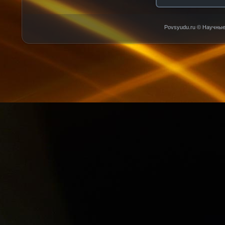
Povsyudu.ru © Научные