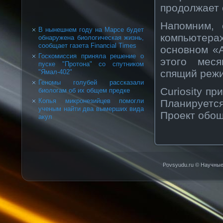
продолжает 
Напомним, 
В нынешнем году на Марсе будет
компьютера
обнаружена биологическая жизнь,
сообщает газета Financial Times
основном «
Госкомиссия приняла решение о
этого меся
пуске "Протона" со спутником
спящий реж
"Ямал-402"
Геномы голубей рассказали
Curiosity пр
биологам об их общем предке
Копья микронезийцев помогли
Планируется
ученым найти два вымерших вида
Проект обош
акул
Povsyudu.ru © Научные