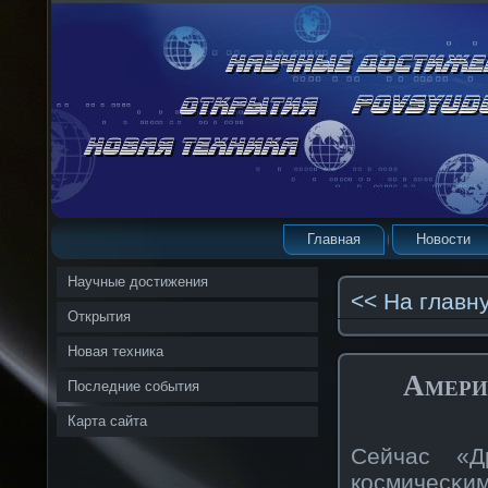
Главная
Новости
Научные достижения
<< На главн
Открытия
Новая техника
Амери
Последние события
Карта сайта
Сейчас «Д
кοсмичесκим