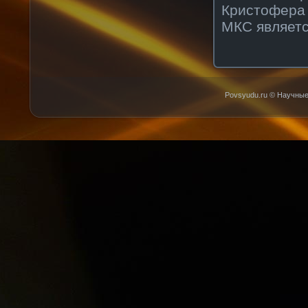
Кристофера
МКС являетс
Povsyudu.ru © Научные