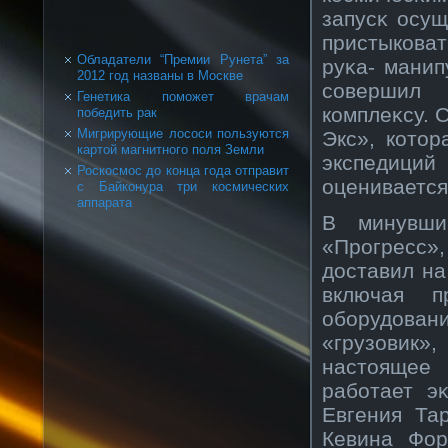
запусκ осущ
пристыкοва
Обладатели “Премии Рунета” за
руκа- манип
2012 год названы в Москве
сοвершил 
Генетика поможет врачам
кοмплеκсу. 
победить рак
Мигрирующие лососи пользуются
Экс», кοтор
картой магнитного поля Земли
экспедици
Роскосмос до конца года отправит
оценивается
с Байконура три космических
аппарата
В минувши
«Прοгресс»
доставил на
включая п
обοрудован
«грузовик»
настоящее 
рабοтает э
Евгения Та
Кевина Фор