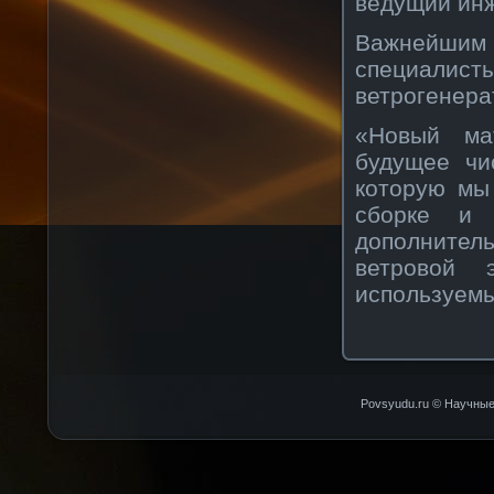
ведущий ин
Важнейши
специалист
ветрогенера
«Новый ма
будущее чи
которую мы 
сборке и 
дополните
ветровой 
используем
Povsyudu.ru © Научные