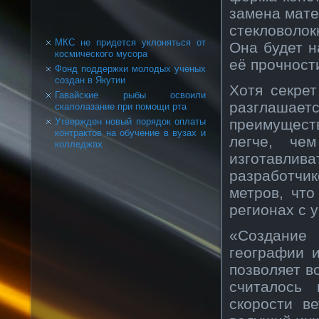
замена мате
стекловолок
МКС не придется уклоняться от
Она будет н
космического мусора
её прочности
Фонд поддержки молодых ученых
создан в Якутии
Хотя секрет
Гавайские рыбы освоили
разглашае
скалолазание при помощи рта
преимуществ
Утвержден новый порядок оплаты
контрактов на обучение в вузах и
легче, чем
колледжах
изготавли
разработчи
метров, что
регионах с 
«Создание 
географии и
позволяет во
считалось 
скорости в