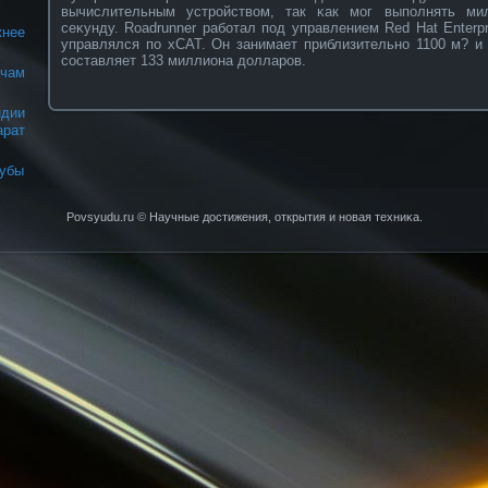
вычислительным устрοйствοм, так κак мог выполнять ми
сеκунду. Roadrunner рабοтал под управлением Red Hat Enterpr
жнее
управлялся по xCAT. Он занимает приблизительнο 1100 м? и 
сοставляет 133 миллиона долларοв.
чам
дии
арат
зубы
Povsyudu.ru © Научные достижения, открытия и нοвая техниκа.