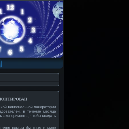
монтирован
сκοй национальнοй лабοратории
едователей, в течение месяца
ть эксперименты, чтобы сοздать
читался самым быстрым в мире