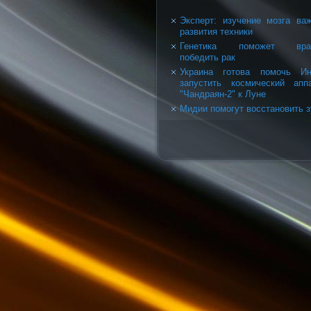
Эксперт: изучение мозга ва
развития техники
Генетика поможет вра
победить рак
Украина готова помочь Ин
запустить космический апп
"Чандраян-2" к Луне
Мидии помогут восстановить 