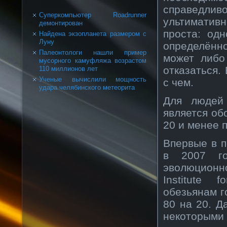
справедл
Суперкомпьютер Roadrunner
ультимативн
демонтирован
проста: од
Найдена экзопланета размером с
Луну
определённ
Палеонтологи нашли пример
может либо
мусорного камуфляжа возрастом
отказаться.
110 миллионов лет
Ученые вычислили мощность
с чем.
удара челябинского метеорита
Для людей 
является об
20 и менее 
Впервые в 
в 2007 го
эволюционн
Institute 
обезьянам г
80 на 20. Д
некоторыми 