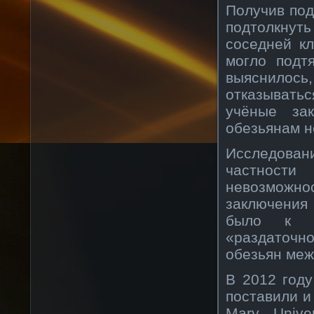
Получив под
подтолкнут
соседней к
могло подт
выяснилос
отказыватьс
учёные за
обезьянам н
Исследовани
частности
невозможн
заключения
было к пр
«раздаточн
обезьян меж
В 2012 год
поставили и
Mary, Unive