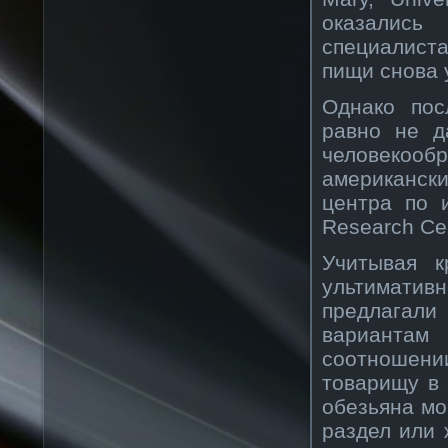
оказались
специалист
пищи снова 
Однако пос
равно не д
человекообр
американск
центра по и
Research Cen
Учитывая к
ультимати
предлагали
вариантам 
соотношен
товарищу в 
обезьяна мо
раздел или 