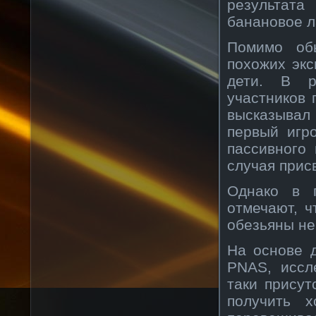
результат
банановое л
Помимо обы
похожих экс
дети. В р
участников 
высказывал
первый игр
пассивного
случая прис
Однако в п
отмечают, ч
обезьяны не
На основе 
PNAS, иссл
таки присут
получить х