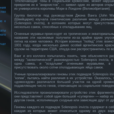
“отключающий” гены в социальной хромосоме, может наруши
превратив их в “анархистов”, — заявил один из авторов откр
ения
из университета королевы Мэри в Лондоне (Великобритания).
тво
Группа биологов под руководством Джона Ванга (John Wa
(Швейцария) изучала генетические различия между разным
ие к
(Solenopsis invicta), в колониях которых могут присутство
несколько самок, способных к откладыванию яиц.
аты
Огненные муравьи происходят из тропических и экваториаль
го
название эти насекомые получили из-за крайне едких укусо
пятна на коже человека. История военных “побед” этих воин
чат
1931 году, когда несколько диких особей аргентинских кра
грузом на территорию США, откуда они распространились по в
Ванг и его коллеги попытались понять, чем объясняется ра
между “захватнической” разновидностью Solenopsis invicta, 
одна самка, и “оседлыми” огненными муравьями, в 
присутствовать около сотни откладывающих яйца самок.
Ученые проанализировали геномы этих подвидов Solenopsis inv
“копии”, пытаясь найти различия в их устройстве. Оказалось, 
«домоседов» различался большой участок на одной хромос
подавляющее число генов, отвечающее за социальное поведен
Исследователи проанализировали устройство этих фрагменто
они представляют собой один большой «суперген» — набор из
другом генов, исполняющих сходные или зависящие друг от др
Геномы каждого из подвидов Solenopsis invicta содержат в себ
каждая из которых может относиться одному из двух ва