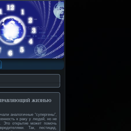
управляющий жизнью
али аналогичные “супергены”,
енность к раку у людей, но не
. Это открытие может помочь
редителями. Так, пестицид,