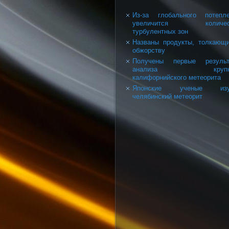
Из-за глобального потепл
увеличится количес
турбулентных зон
Названы продукты, толкающ
обжорству
Получены первые результ
анализа крупно
калифорнийского метеорита
Японские ученые изу
челябинский метеорит