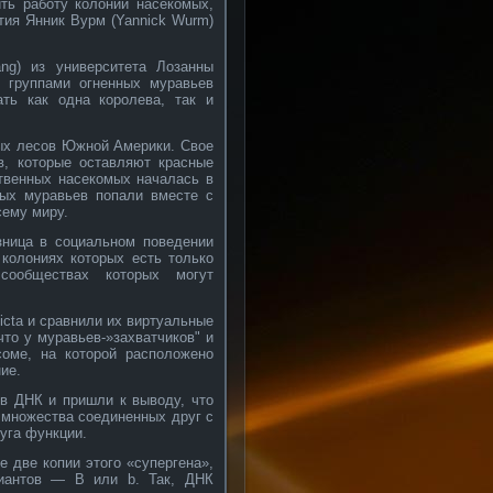
ть работу колонии насекомых,
ытия Янник Вурм (Yannick Wurm)
ng) из университета Лозанны
и группами огненных муравьев
вать как одна королева, так и
ных лесов Южной Америки. Свое
в, которые оставляют красные
ственных насекомых началась в
сных муравьев попали вместе с
сему миру.
зница в социальном поведении
в колониях которых есть только
сообществах которых могут
icta и сравнили их виртуальные
что у муравьев-»захватчиков" и
оме, на которой расположено
ие.
в ДНК и пришли к выводу, что
 множества соединенных друг с
уга функции.
е две копии этого «супергена»,
риантов — B или b. Так, ДНК