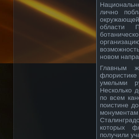
Национальн
лично побл
окружающей
области П
ботаничес
организаци
возможность
новом напра
Главным ж
флористик
умелыми р
Несколько д
по всем кан
поистине до
монументам
Сталинградс
которых ф
получили уч