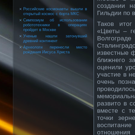
создании н
Российские космонавты вышли в
Гильдии по 
открытый космос с борта МКС
Симпозиум об использовании
Таков итог
робототехники в операциях
«Цветы – г
пройдет в Москве
Ученые нашли затонувший
Волгограде
древний континент
Сталинград
Археологи перенесли место
известные ф
рождения Иисуса Христа
ближнего з
оценили уро
участие в н
очень позн
проводилос
мемориальн
развито в с
вместе с т
точки зерн
воспитани
отношения