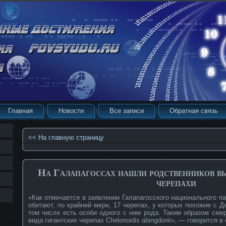
Главная
Новости
Все записи
Обратная связь
<< На главную страницу
На Галапагоссах нашли родственников в
черепахи
«Как отмечается в заявлении Галапагосского национального па
обитают, по крайней мере, 17 черепах, у которых похожие с 
том числе есть особи одного с ним рода. Таким образом сме
вида гигантских черепах Chelonoidis abingdonii», — говорится в 