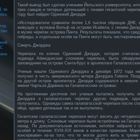
Такой вывод был сделан учеными Йельского университета, кот
1 за
трех самцов и пятерых детенышей с генами гигантской черепа
году был найден Одинокий Джордж.
лось
«Исследователи сравнили более 1,6 тысячи образцов ДНК, в
ор,
живущих у вулкана Вольф на острове Исабела, с генами Джо
тво
в музее черепах острова Пинта. Результаты показали, что сред
гибриды, а отдельные особи на Пинте могут быть чистокровным
нной
Смерть Джорджа
КС
Черепаха по кличке Одинокий Джордж, которая считалас
ено
подвида Абингдонская слоновая черепаха, была обнаруж
заповеднике на острове Санта-Крус в архипелаге Галапагосски
Ученые нашли Одинокого Джорджа в декабре 1972 года на
получил в честь американского актера Джорджа Гобеля. Поз
на другой остров архипелага. Джордж содержался в неволе 
имени Чарльза Дарвина на Галапагосских островах.
На протяжении десятков лет ученые пытались получить п
Джорджа и галапагосских черепах других подвидов, одн
получилось. Однажды самка галапагосской черепахи после с
яйца, однако детеныши так и не вылупились.
Гигантские галапагосские черепахи могут весить до четырехс
метра в длину. Слоновые черепахи были истреблены на Галапа
назад. По документальным источникам, китобои забрали с 
особей в течение XVIII-XIX веков в качестве провизии. Мо
консервами» из-за того, что те могли долго жить в трюм
настоящее время на островах обитают 30-40 тысяч черепах де