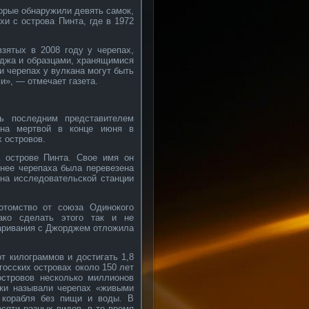
орые обнаружили девять самок,
хи с острова Пинта, где в 1972
зятых в 2008 году у черепах,
рджа и образцами, хранящимися
и черепах у вулкана могут быть
и», — отмечает газета.
ь последним представителем
ена мертвой в конце июня в
х островов.
 острове Пинта. Свое имя он
днее черепаха была перевезена
на исследовательской станции
отомство от союза Одинокого
ако сделать этого так и не
паривания с Джорджем отложила
от килограммов и достигать 1,8
госских островах около 150 лет
островов несколько миллионов
ряки называли черепах «живыми
е корабля без пищи и воды. В
сяти разных видов, в то время