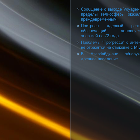
Сообщение о выходе Voyager-
пределы гелиосферы оказа
преждевременным
Построен ядерный реакт
обеспечащий человечес
энергией на 72 года
Проблемы "Прогресса" с анте
не отразятся на стыковке с М
В Азербайджане обнаруж
древнее поселение