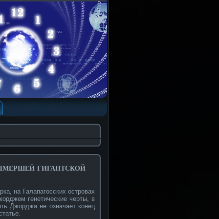
ымершей гигантской
рка, на Галапагосских островах
Джорджем генетические черты, в
рть Джорджа не означает конец
статье.