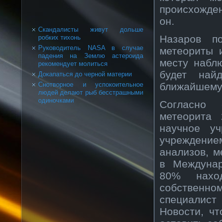
происхожде
он.
Скандалисты живут дольше
Назаров п
робких тихонь
Руководитель NASA в случае
метеориты 
падения на Землю астероида
месту набл
рекомендует молиться
будет най
Докапаться до черной материи
ближайшему 
Снотворное и успокоительное
людей делают рыб бесстрашными
одиночками
Согласно 
метеорита
научное у
учреждение
анализов, м
в Междунар
80% наход
собственн
специалист
Новости, ч