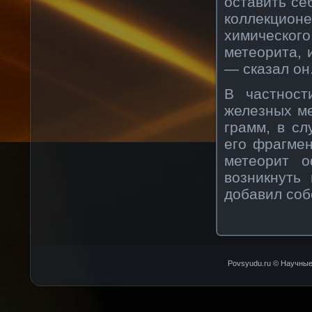
оставить се
коллекцио
химическо
метеорита, 
— сказал он
В частност
железных ме
грамм, в сл
его фрагмен
метеорит о
возникнуть
добавил соб
Povsyudu.ru © Научные