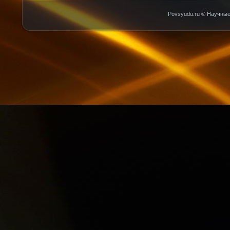
Povsyudu.ru © Научные