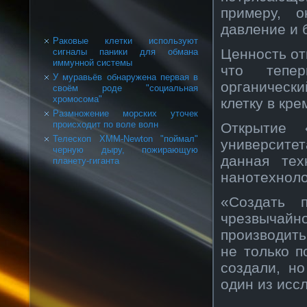
примеру, 
давление и 
Раковые клетки используют
Ценность от
сигналы паники для обмана
иммунной системы
что тепе
У муравьёв обнаружена первая в
органически
своём роде "социальная
хромосома"
клетку в кр
Размножение морских уточек
происходит по воле волн
Открытие 
Телескоп XMM-Newton "поймал"
университе
черную дыру, пожирающую
данная тех
планету-гиганта
нанотехноло
«Создать 
чрезвычай
производить
не только п
создали, н
один из исс