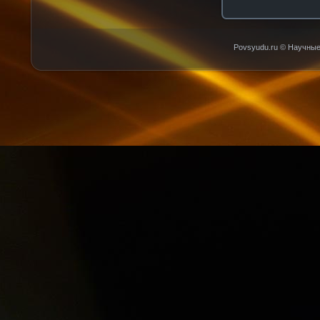
Povsyudu.ru © Научные