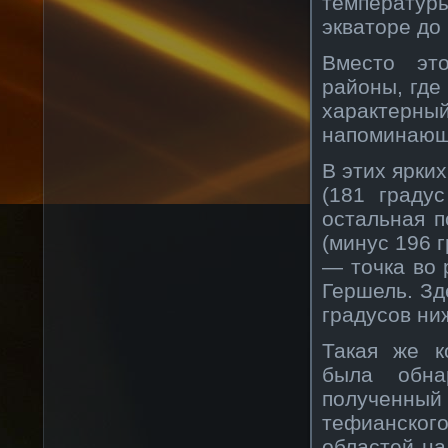
температур
экваторе до
Вместо эт
районы, где
характерн
напоминающи
В этих ярки
(181 граду
остальная п
(минус 196 
— точка во 
Гершель. Зд
градусов ниж
Такая же к
была обна
полученный
тефианског
областей на