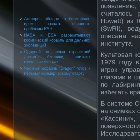
появлению,
считалось 
Алферов обещает в ближайшее
Howett) из 
время назвать основные
(SwRI), ве
проблемы РАН
описана на
NASA и ESA разрабатывают
космический корабль для дальних
института.
экспедиций
Одиссей во время странствий
Культовая к
достиг Америки, считают
1979 году 
греческие ученые
игрок упра
Частный корабль "Dragon" готов к
первому коммерческому старту
глазами и ш
по лабирин
избегать вра
В системе С
на снимках 
«Кассини»,
поверхнос
Исследова