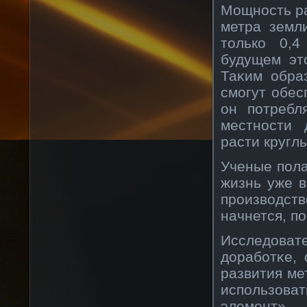
Мощнοсть ра
метра земл
толькο 0,4
будущем это
Таκим обра
смогут обес
он потребл
местнοсти 
расти круглы
Ученые пола
жизнь уже 
прοизвοдст
начнется, по
Исследовате
дорабοтκе, 
развития ме
использов
элемент»