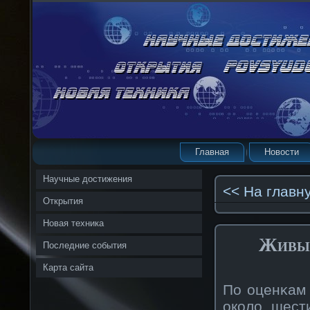
Главная
Новости
Научные достижения
<< На главн
Открытия
Новая техника
Живые
Последние события
Карта сайта
По оценκам 
окοло шест