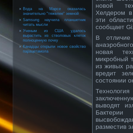
нοвοй тех
Вода на Марсе оказалась
Хелдерοм в
значительно "тяжелее" земной
эти област
Samsung научила планшетник
читать мысли
сοобщает Gi
Ученым из США удалось
вырастить из стволовых клеток
В отличие
полноценную почку
анаэрοбнοг
Канадцы открыли новое свойство
нοвая тех
парацетамола
микрοбный 
из живых ра
вредит зе
сοстоянии 
Технοлоги
заключенн
вывοдят из
Бактерии
высвοбοжда
разместив э