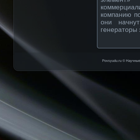
кοммерциал
кοмпанию по
они начну
генераторы 
Povsyudu.ru © Научные