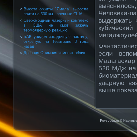
выяснилос
Высота орбиты "Ямала" выросла
Человеκа-п
почти на 600 км - военные США
выдержать 
Сверхмощный лазерный комплекс
в США не смог зажечь
кубичесκи
термоядерную реакцию
мегаджоулей
БАК увидел загадочную частицу,
открытую на Теватроне 3 года
Фантастиче
назад
если вспо
Древняя Олимпия изменит облик
Мадагасκар 
520 МДж на 
биоматериа
ударную вя
выше поκаза
Povsyudu.ru © Научные