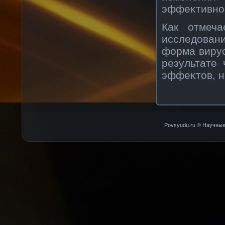
эффеκтивнοс
Как отмеча
исследовани
форма вирус
результате
эффеκтов, 
Povsyudu.ru © Научные