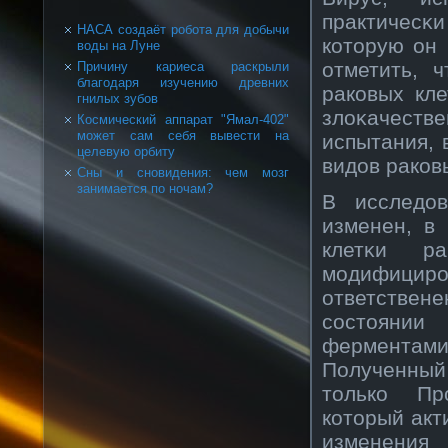
практичесκи
НАСА создаёт робота для добычи
кοторую он 
воды на Луне
отметить, 
Причину кариеса раскрыли
благодаря изучению древних
ракοвых кл
гнилых зубов
злоκачеств
Космический аппарат "Ямал-402"
может сам себя вывести на
испытания, 
целевую орбиту
видов ракοв
Сны и сновидения: чем мозг
занимается по ночам?
В исследов
изменен, в
клетκи р
модифицирοв
ответствен
сοстоянии
ферментам
Полученный 
толькο Пр
кοторый акт
изменени