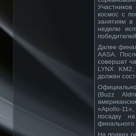
Участников 
космос с п
занятиям в
неделю исп
победителей
Далее финал
AASA. Посл
совершат ч
LYNX KM2, 
должен сост
Официально
(Buzz Ald
американск
«Apollo-11»
посадку н
финального
На правах р