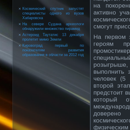
на покоре
Космический спутник запустят
активно уч
специалисты одного из вузов
Хабаровска
космическог
На севере Судана археологи
смогут прис
обнаружили множество пирамид
Астероид Таутатис 13 декабря
На первом 
пролетит мимо Земли
героям пр
Кировоград первый по
промостик
показателям развития
образования в области за 2012 год
специальны
розыгрыше
выполнить з
человек (5
второй эта
предстоит в
который о
международ
доверено 
космическог
физическим 