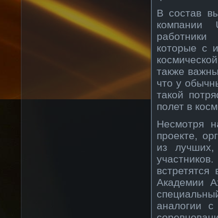
В состав в
компании U
работники
которые с 
космическо
также важны
что у обычн
такой потр
полет в косм
Несмотря н
проекте, ор
из лучших,
участнико
встретятся
Академии A
специальны
аналогии с
соревнован