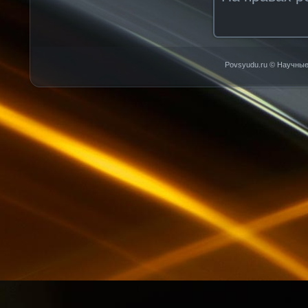
Povsyudu.ru © Научные