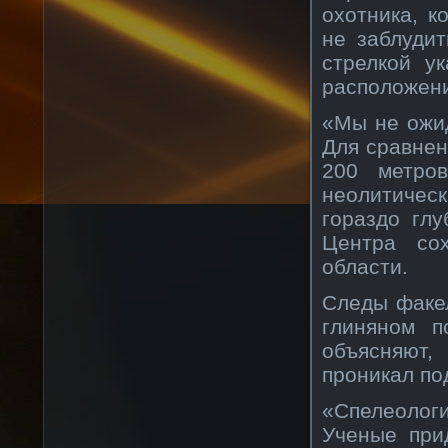
охотника, 
не заблудит
стрелкой у
расположени
«Мы не ожид
Для сравнен
200 метро
неолитическ
гораздо гл
Центра сох
области.
Следы факел
глиняном п
объясняют,
проникал по
«Спелеолог
Ученые при