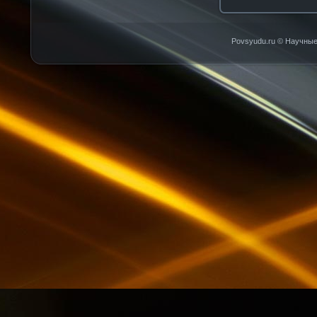
Povsyudu.ru © Научные