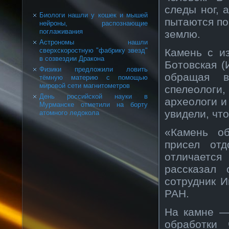
следы ног, 
Биологи нашли у кошек и мышей
пытаются по
нейроны, распознающие
поглаживания
землю.
Астрономы нашли
Камень с и
сверхскоростную "фабрику звезд"
в созвездии Дракона
Ботовская (
Физики предложили ловить
обращая в
тёмную материю с помощью
мировой сети магнитометров
спелеологи,
День российской науки в
археологи и
Мурманске отметили на борту
увидели, что
атомного ледокола
«Камень о
присел отд
отличаетс
рассказал 
сотрудник И
РАН.
На камне —
обработки