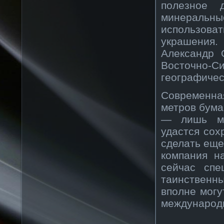
полезное 
минеральн
использова
украшения
Александр 
Восточно
географичес
Современна
метров бума
— лишь ма
удастся сох
сделать еще
компания н
сейчас спе
таинственн
вполне могу
международн