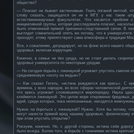
общество?
— Плагиат не бывает застенчивым. Гнать поганой метлой, ч
слову сказать, защищался он не в МГУ, у нас такие шту
естественнонаучных факультетах. Что касается проблем с
инициативной группы, которая расследовала плагиат, наскольк
было отмеченной прямой причинно-следственной связи. В лю
выглядит сомнительной опять же потому, что в университете 
проходят, этому препятствуют сама атмосфера и традиции Мос
Все, к сожалению, деградирует, но на фоне всего нашего общ
здоровья, включая коррупцию.
Конечно, в семье не без урода, но не стоит делать скороп
здоровье университета по некоторым уродам.
— На сегодня борьба с лженаукой угрожает упустить смелое о
средневековую «охоту на ведьм»?
— Как сказал Гегель, «истина рождается как ересь». С ер
времена, у всех народов, во всех сферах человеческой деяте
что ересь угрожает сложившемуся миропорядку. Наука здес
клеймится лженаукой. Это целое море откровенно бредовых, 
идей, среди которых, пока неопознанные, находятся жемчужин
Нужно ли бороться с лженаукой? Нужно. Хотя бы потому, чт
могут нанести прямой вред нашему здоровью, физическому и
при этом упустить открытие?
Рискуем, конечно. Но, с другой стороны, истина себе дорогу
было всегда. Более того, в борьбе с гонениями истина крепча