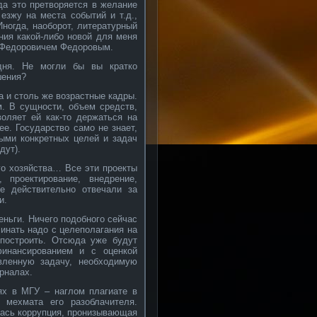
да это претворяется в желание
 езжу на места событий и т.д.,
Иногда, наоборот, литературный
ния какой-либо новой для меня
м Федоровичем Федоровым.
дня. Не могли бы вы кратко
шения?
 и столь же возрастные кадры.
. В сущности, объем средств,
воляет ей как-то держаться на
ее. Государство само не знает,
ными конкретных целей и задач
дут).
го хозяйства… Все эти проекты
 проектирование, внедрение,
е действительно отвечали за
и.
ньги. Ничего подобного сейчас
чинать надо с целеполагания на
 построить. Отсюда уже будут
финансированием и с оценкой
вленную задачу, необходимую
урналах.
ях в МГУ – наглом плагиате в
 мехмата его разоблачителя.
лась коррупция, пронизывающая