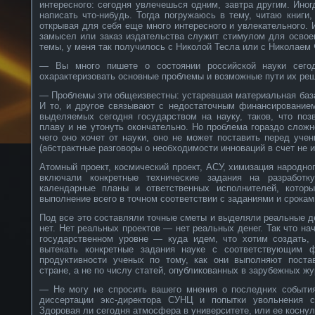
интересного: сегодня увлечешься одним, завтра другим. Иног
написать что-нибудь. Тогда погружаюсь в тему, читаю книги,
открывая для себя еще много интересного и увлекательного. 
замысел или заказ издательства служит стимулом для освое
темы, у меня так получилось с Николой Тесла или с Николае
— Вы много пишете о состоянии российской науки сего
охарактеризовать основные проблемы и возможные пути их ре
— Проблемы эти общеизвестны: устаревшая материальная база
И то, и другое связывают с недостаточным финансированием
выделяемых сегодня государством на науку, таков, что поз
плаву и не утонуть окончательно. Но проблема гораздо сложн
чего оно хочет от науки, оно не может поставить перед уче
(абстрактные разговоры о необходимости инноваций в счет не и
Атомный проект, космический проект, АСУ, химизация народно
включали конкретные технические задания на разработку,
календарные планы и ответственных исполнителей, которы
выполнение всего в точном соответствии с заданиями и срокам
Под все это составляли точные сметы и выделяли реальные де
нет. Нет реальных проектов — нет реальных денег. Так что на
государственном уровне — куда идем, что хотим создать,
вытекать конкретные задания науке с соответствующим 
продуктивности ученых по тому, как они выполняют поста
стране, а не по числу статей, опубликованных в зарубежных ж
— Не могу не спросить вашего мнения о последних событи
диссертации экс-директора СУНЦ и попытки увольнения с
Здоровая ли сегодня атмосфера в университете, или ее косну