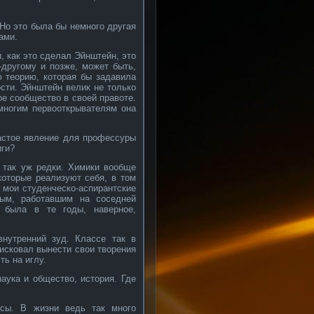
Но это была бы немного другая
ами.
, как это сделал Эйнштейн, это
-другому и позже, может быть,
ю теорию, которая бы задавила
ти. Эйнштейн велик не только
ое сообщество в своей правоте.
 многим первооткрывателям она
астое явление для профессуры
иги?
 так уж редки. Химики вообще
которые реализуют себя, в том
в мои студенческо-аспирантские
ым, работавшим на соседней
» была в те годы, наверное,
внутренний зуд. Классе так в
рисковал вынести свои творения
ть на иглу.
аука и общество, история. Где
сы. В жизни ведь так много