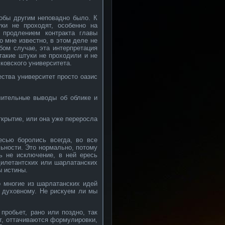
тобы другим неповадно было. К
ки не проходят, особенно на
 продлением контракта главы
о мне известно, в этом деле не
бом случае, эта интерпретация
такие штуки не проходили и не
ковского университета.
ества университет просто оазис
алительные выводы об облике и
ткрытие, или она уже переросла
есью боролись всегда, во все
льности. Это нормально, потому
ь не исключение, в ней ересь
дилетантских или шарлатанских
ы истины.
о многие из шарлатанских идей
 духовному. Не рискуем ли мы
 пробьет, рано или поздно, так
ет, оттачиваются формулировки,