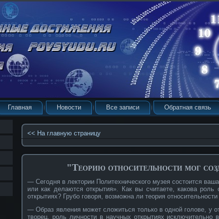
Главная
Новости
Все записи
Обратная связь
<< На главную страницу
"Теорию относительности мог соз
— Сегодня в лектории Политехнического музея состоится ваша
или как делаются открытия». Как вы считаете, какова роль
открытиях? Грубо говоря, возможна ли теория относительности
— Образ явления может сложиться только в одной голове, у о
творец, роль личности в научных открытиях исключительно 