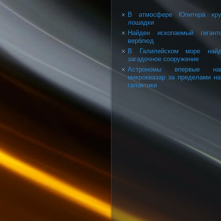
В атмосфере Юпитера кру
лошадки
Найден ископаемый гигант
верблюд
В Галилейском море найд
загадочное сооружение
Астрономы впервые на
микроквазар за пределами н
галактики