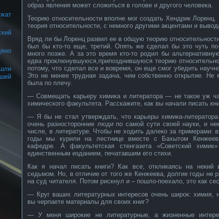
образ явления может сложиться в голове и другого человека.
жат
Теорию относительности вполне мог создать Хендрик Лоренц. 
теория относительности, с немного другими акцентами и вывод
ский
Вряд ли бы Лоренц развил ее в общую теорию относительности
был бы кто-то еще, третий. Опять же сделал бы это чуть по
ено
много позже. А за это время кто-то родил бы альтернативну
едва проклюнувшуюся,припозднившуюся теорию относительнос
потому, что сделал все и вовремя, он еще смог убедить научн
шли
Это не менее трудная задача, чем собственно открытие. Не
ашей
была по плечу.
— Совмещать карьеру химика и литератора — не такое уж ч
химического факультета. Расскажите, как вы начали писать кн
— Я бы не стал утверждать, что карьеры химика-литератора
очень разносторонние люди по самой сути своей науки, и не
числе, в литературе. Чтобы не ходить далеко за примерами: 
годы мы курили на лестнице вместе с Бахытом Кенжеев
кафедре. А факультетская стенгазета «Советский химик
единственным изданием, печатавшим его стихи.
Как я начал писать книги? Как все, откликаясь на некий 
седьмом. Но, в отличие от того же Кенжеева, долгие годы не 
на суд читателя. Потом рискнул и – пошло-поехало, это как сес
— Круг ваших литературных интересов очень широк: химия, н
вы черпаете материалы для своих книг?
— У меня широкие не литературные, а жизненные интере