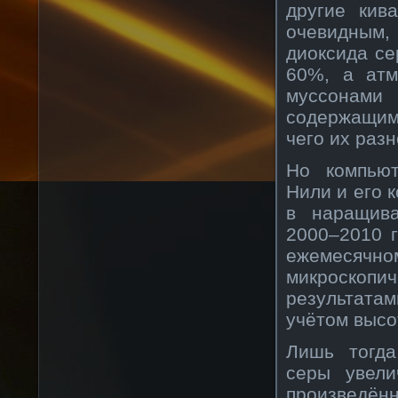
другие кив
очевидным,
диоксида се
60%, а атм
муссонами 
содержащим
чего их разн
Но компьют
Нили и его 
в наращив
2000–2010 г
ежемеся
микроскопи
результата
учётом высо
Лишь тогда
серы увели
произвед