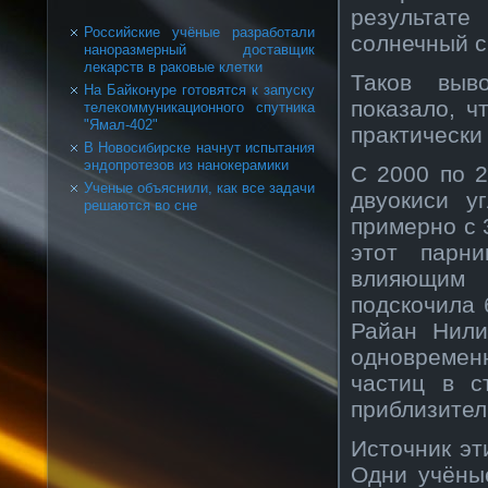
результат
Российские учёные разработали
солнечный с
наноразмерный доставщик
лекарств в раковые клетки
Таков выв
На Байконуре готовятся к запуску
показало, ч
телекоммуникационного спутника
"Ямал-402"
практически
В Новосибирске начнут испытания
эндопротезов из нанокерамики
С 2000 по 
Ученые объяснили, как все задачи
двуокиси 
решаются во сне
примерно с 
этот парн
влияющим 
подскочила 
Райан Нили
одновремен
частиц в с
приблизител
Источник эт
Одни учёные