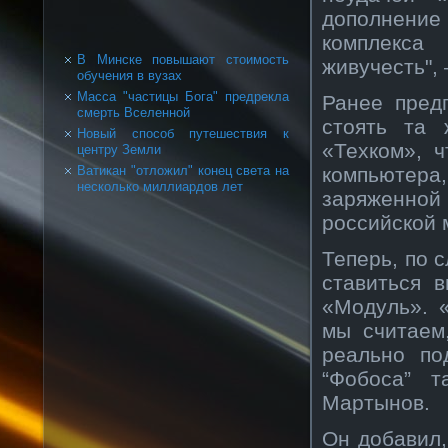
дополнение
комплекса
В Минске повышают стоимость
живучесть",
обучения в вузах
Масса "частицы Бога" предрекла
Ранее пред
смерть Вселенной
стоять та 
Новый способ путешествия к
«Техком», 
центру Земли
компьютера,
Ватикан "отложил" конец света на
несколько миллиардов лет
заряженной 
российской 
Теперь, по 
ставиться 
«Модуль». 
мы считаем
реально по
“Фобоса” 
Мартынов.
Он добавил,