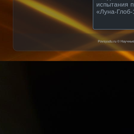
испытания п
«Луна-Глоб-1
Povsyudu.ru © Научные