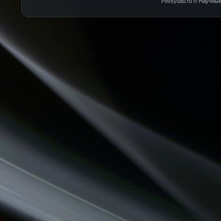
Povsyudu.ru © Научные