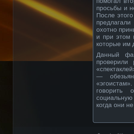
помогал вто
просьбы и н
После этого
предлагали
охотно прин
и при этом
которые им 
Данный фа
проверили 
«спектакле
— обезьян
«эгоистам».
говорить 
социальную
когда они н