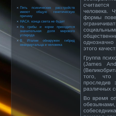
считается
Пять психических расстройств
человека. 
имеют общую генетическую
причину
формы пове
НАСА: конца света не будет
ограничив
На грибы и корни приходится
социальным
значительная доля мирового
общественн
углерода
В Италии обнаружен гибрид
однозначно
неандертальца и человека
этого качест
Группа псих
(James And
(Великобри
того, что
проследив 
различных с
Во время оп
обезьянами,
собеседник