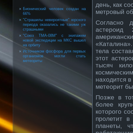
день, как с
Бионический человек создан на
метровый об
66%
"Страшилы невероятные" юрского
Согласно 
периода оказались не такими уж
астероид
страшными
американс
"Союз ТМА-08М" с экипажем
новой экспедиции на МКС вышел
«Каталина».
на орбиту
тела состав
Источником фосфора для первых
организмов могли стать
этот астер
метеориты
тысяч кило
космически
находится в
метеорит бы
Позже в то
более круп
которого со
пролетит в
планеты, ч
работающие