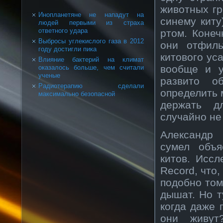
животных гр
Инопланетяне не нападут на
синему киту
людей первыми из страха
ответного удара
ртом. Конеч
Выбросы углекислого газа в 2012
они отфил
году достигли пика
китового уса
Влияние бактерий на климат
вообще и у
оказалось больше, чем считали
ученые
развито о
Радиотерапию сделали
определить 
максимально безопасной
держать д
случайно не
Александр 
сумел объя
китов. Иссл
Record, что
подобно том
дышат. Но т
когда даже 
они живут