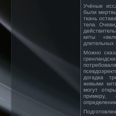
Учёные исс
были мертвы
ткань остав
тела. Очеви
действител
киты «вкл
длительных 
Можно сказ
гренландск
потребов
псевдоэрек
догадка т
живыми кит
могут откр
примеру, 
определени
Подготовлен