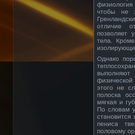
физиология 
чтобы не 
Гренландски
отличие о
позволяет 
тела. Кром
изолирующий
Однако пор
теплосохра
выполняют 
физической 
этого не сл
полоска ос
мягкая и гу
По словам у
становится 
пениса тве
половому ор