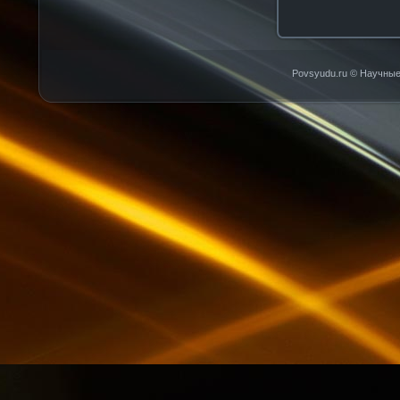
Povsyudu.ru © Научные