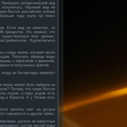
. Пробурить антарктический лед
о получилось. Научный мир не
озера Восток российские ученые
 Больше года ушло на поиск
ов. Если вид не известен, то
6 процентов. Это означат, что
а существующую базу данных,
стробиологии Курчатовского
ны следы жизни, которая около
льдом. Получить образцы воды
мешаны с керосином и фреоном,
верности полученных фактов.
 когда из Антарктиды привезут
же жизнь может быть найдена на
огия? Потому, что озеро Восток
ыты льдом, а подо льдом есть
ед и Калиста. А у Титана есть
еются пролить свет на детали
гут скрываться и другие тайны.
бактерии, доселе не известные
анализируют состав чистой воды