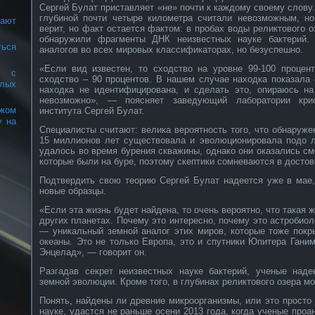
Сергей Булат приставляет «не» почти к каждому своему слову
глубиной почти четыре километра считали невозможным, н
ают
верит, но факт остается фактом: в пробах воды реликтового 
обнаружили фрагменты ДНК неизвестных науке бактерий.
ться
аналогов во всех мировых классификаторах, но безуспешно.
«Если вид известен, то сходство на уровне 99-100 процент
ы с
сходство – 90 процентов. В нашем случае находка показала 8
лых
находка не идентифицирована, и сделать это, опираюсь н
невозможно», — поясняет заведующий лаборатории криоа
жом
института Сергей Булат.
у на
Специалисты считают: велика вероятность того, что обнаруже
15 миллионов лет существовала и эволюционировала подо 
удалось во время бурения скважины, однако они оказались с
которые были на буре, поэтому скептики сомневаются в досто
Подтвердить свою теорию Сергей Булат надеется уже в мае,
новые образцы.
«Если эта жизнь будет найдена, то очень вероятно, что такая 
других планетах. Почему это интересно, почему это астробиол
— уникальный земной аналог этих миров, которые тоже покр
океаны. Это не только Европа, это и спутники Юпитера Ганим
Энцелад», — говорит он.
Разгадав секрет неизвестных науке бактерий, ученые над
земной эволюции. Кроме того, в глубинах реликтового озера мо
Понять, найдены ли древние микроорганизмы, или это просто 
науке, удастся не раньше осени 2013 года, когда ученые про