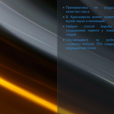
Презервативы не ухудш
качество секса
В Красноярске может появи
музей науки и инноваций
Найден способ борьб
ухудшением памяти у пожи
людей
Обучающиеся за рубе
студенты получат 75% скидк
медицинский полис