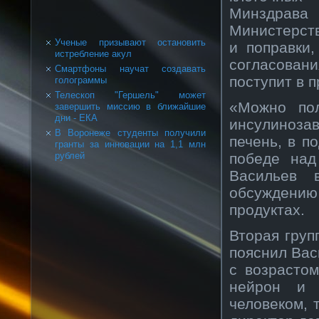
Минздрава
Министерств
Ученые призывают остановить
и поправки
истребление акул
согласова
Смартфоны научат создавать
поступит в 
голограммы
Телескоп "Гершель" может
«Можно пол
завершить миссию в ближайшие
дни - ЕКА
инсулиноза
В Воронеже студенты получили
печень, в п
гранты за инновации на 1,1 млн
победе над
рублей
Васильев 
обсуждению
продуктах.
Вторая груп
пояснил Вас
с возрастом
нейрон и 
человеком, 