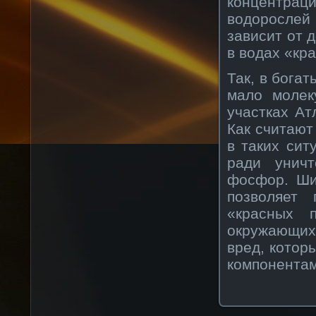
концентра
водорослей
зависит от
в водах «кр
Так, в бога
мало молек
участках Ат
Как считают
в таких сит
ради уничт
фосфор. Ши
позволяет 
«красных 
окружающих 
вред, котор
компонентам