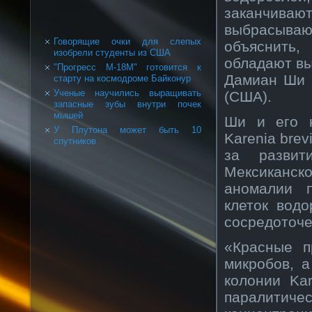
заканчиваю
выбрасываю
Говорящие очки для слепых
объяснить,
изобрели студенты из США
обладают вы
"Прогресс М-18М" готовится к
Дамиан Ши 
старту на космодроме Байконур
Ученые научились выращивать
(США).
запасные зубы внутри почек
мышей
Ши и его к
У Плутона может быть 10
Karenia bre
спутников
за развит
Мексиканско
аномалии п
клеток вод
сосредоточе
«Красные п
микробов, а
колонии Kar
паралитич