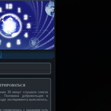
трироваться
ении 30 минут слушали список
х. Половина добровольцев в
ходе эксперимента выяснилось,
ле справлялись с заданием чуть