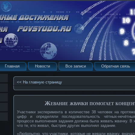
Главная
Новости
Все записи
Обратная связь
<< На главную страницу
Жевание жвачки помогает концен
Участники эксперимента в количестве 38 человек на протяж
цифр и определяли последовательность чётных-нечётны
процессе выполнения задания должна была жевать жвачку. В 
что те, кто жевал, быстрее других выполнял задание.
«Любопытно, что участники, которые не жевали жвачку, внача