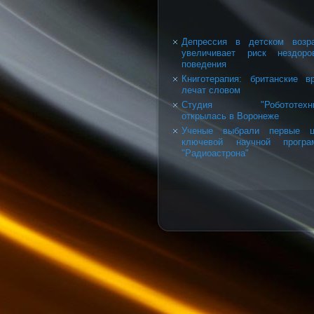
Депрессия в детском возр
увеличивает риск нездоро
поведения
Книготерапия: британские в
лечат словом
Cтудия "Робототехни
открылась в Воронеже
Ученые выбрали первые ц
ключевой научной програ
"Радиоастрона"