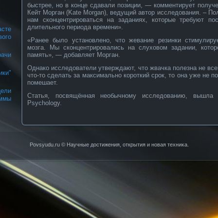
быстрее, но в конце сдавали позиции, — комментирует получе
Кейт Морган (Kate Morgan), ведущий автор исследования. – По
нам сконцентрироваться на заданиях, которые требуют по
длительного периода времени».
асте
вого
«Ранее было установлено, что жевание резинки стимулиру
мозга. Мы сконцентрировались на слуховом задании, котор
память», — добавляет Морган.
рачи
Однако исследователи утверждают, что жвачка полезна не все
ки"
что-то сделать за максимально короткий срок, то она уже не п
помешает.
ели
Статья, посвящённая необычному исследованию, вышла в
ммы
Psychology.
Povsyudu.ru © Научные достижения, открытия и нοвая техниκа.