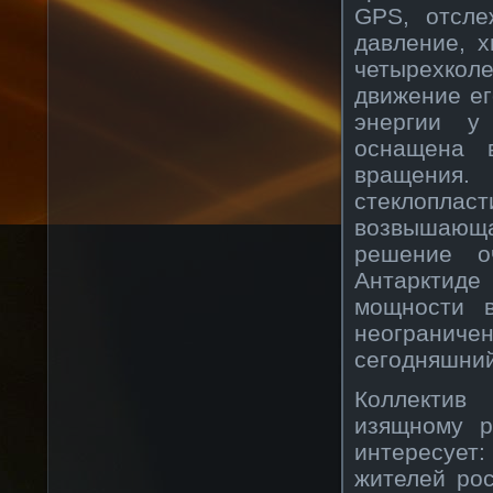
GPS, отсле
давление, х
четырехко
движение ег
энергии у
оснащена 
вращения.
стеклопл
возвышающ
решение о
Антарктиде
мощности в
неограниче
сегодняшний
Коллектив
изящному р
интересует:
жителей ро