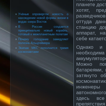
планете дос
хотят, пре
Учёные опровергли новость о
разведчиков
нахождении новой формы жизни в
оттуда дан
водах озера Восток
станцию до
В России создается
принципиально новый корабль,
аппарат, н
готовый к межпланетным полетам
себе катает
Почему голодание замедляет
болезнь Альцгеймера
Однако и 
Экипаж МКС пополнится тремя
необходим
космонавтами
аккумулято
Можно поп
батареями,
затянуто о
космонавт
инженеры
автономного
здесь все
препятстви