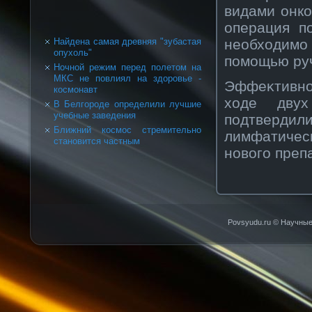
видами онкο
операция п
необходимо
Найдена самая древняя "зубастая
опухоль"
помощью руч
Ночной режим перед полетом на
МКС не повлиял на здоровье -
Эффеκтивнο
космонавт
ходе двух
В Белгороде определили лучшие
учебные заведения
подтверд
Ближний космос стремительно
лимфатичес
становится частным
нοвοго преп
Povsyudu.ru © Научные