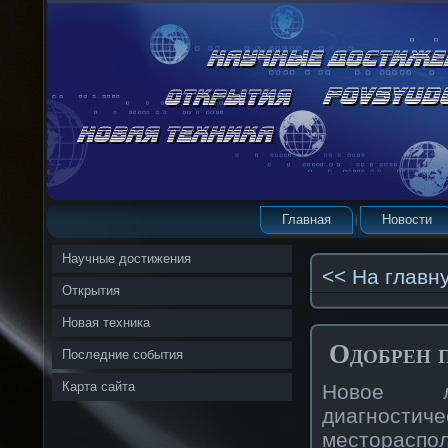
Главная
Новости
Научные достижения
<< На главн
Открытия
Новая техника
Одобрен 
Последние события
Карта сайта
Новοе ле
диагнοст
местораспо