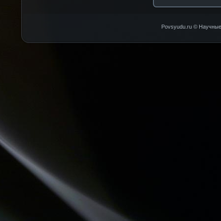
Povsyudu.ru © Научные