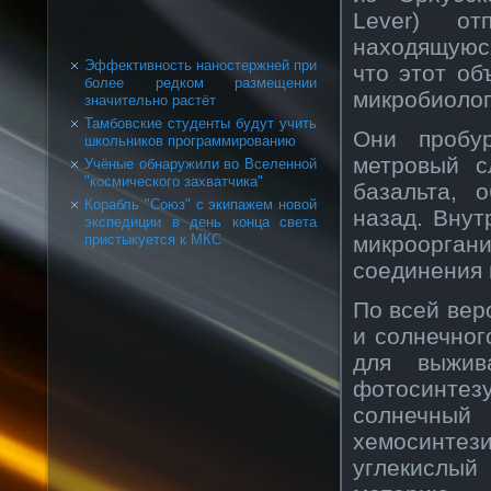
Lever) от
находящуюс
Эффективность наностержней при
что этот об
более редком размещении
микробиолог
значительно растёт
Тамбовские студенты будут учить
Они пробу
школьников программированию
метровый с
Учёные обнаружили во Вселенной
"космического захватчика"
базальта, 
Корабль "Союз" с экипажем новой
назад. Внут
экспедиции в день конца света
микроорга
пристыкуется к МКС
соединения 
По всей веро
и солнечног
для выжив
фотосинтез
солнечн
хемосинтез
углекислый