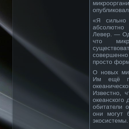
микроорга
опубликовал
«Я сильно
абсолютно 
Левер. — Од
что микр
существова
совершенно 
просто форм
О новых ми
Им ещё пр
океаническ
Известно, 
океанского 
обитатели 
они могут 
экосистемы.