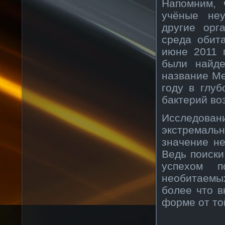
Напомним, 
учёные не
другие орг
среда обит
июне 2011 
были найде
название Me
году в глу
бактерий воз
Исследован
экстремальн
значение не
Ведь поиски
успехом п
необитаемых
более что в
форме от то