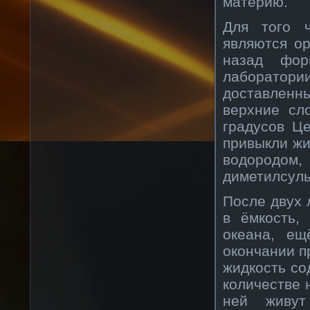
материю.
Для того ч
являются ор
назад фор
лаборатори
доставленны
верхние сл
градусов Це
привыкли жи
водородом
диметилсул
После двух 
в ёмкость,
океана, ещ
окончании п
жидкость со
количестве 
ней живут