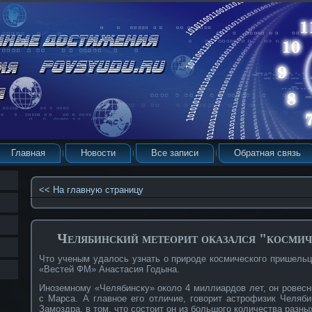
Главная
Новости
Все записи
Обратная связь
<< На главную страницу
Челябинский метеорит оказался "косми
Что ученым удалось узнать о природе космического пришельц
«Вестей ФМ» Анастасия Годына.
Иноземному «Челябинску» около 4 миллиардов лет, он ровес
с Марса. А главное его отличие, говорит астрофизик Челяби
Замоздра, в том, что состоит он из большого количества разны