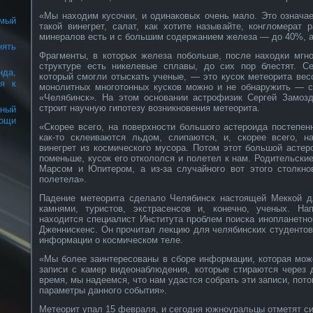
«Мы находим кусочки, и одинаковых очень мало. Это означае
амый
такой винегрет, салат, как хотите называйте, конгломерат
минералов есть и с большим содержанием железа — до 40%, а
нять
Фрагменты, в которых железа побольше, после находки мгно
структуре есть никелевые сплавы, до сих пор блестят. С
нда,
который смогли отыскать ученые, — это кусок метеорита вес
ся к
монолитных многотонных кусков можно и не обнаружить — 
«Челябинск». На этом основании астрофизик Сергей Замоздр
строит научную гипотезу возникновения метеорита.
ный
ощи
«Скорее всего, на поверхности большого астероида постепе
как-то склеиваются льдом, слипаются, и, скорее всего, н
винегрет из космического мусора. Потом этот большой астеро
поменьше, кусок его откололся и полетел к нам. Родительски
Марсом и Юпитером, а из-за случайного вот этого столкно
полетела».
Падение метеорита сделало Челябинск настоящей Меккой д
камнями, туристов, экстрасенсов и, конечно, ученых. На
находится специалист Института проблем поиска инопланетн
Дженнискенс. Он прочитал лекцию для челябинских студентов,
информации о космическом теле.
«Мы более заинтересованы в сборе информации, которая мож
записи с камер видеонаблюдения, которые стираются через 
время, мы надеемся, что нам удастся собрать эти записи, пото
параметры данного события».
Метеорит упал 15 февраля, и сегодня южноуральцы отметят 