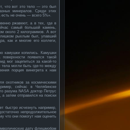
т, что вот это тело — это был
 разных минералов. Среди этих
 есть не очень — всего 5%».
венно ржавеют, а в тех, где в
ейчас самый большой камень,
ом около 2 килограммов. А вот
слишком рыхлым был, упавший
а, как и многие его коллеги,
нно камушки копились. Камушки
а поверхности появился такой
ид мог зацепиться за какой-то
е тела могли быть где-то между
вения порция винегрета к нам
ля охотников за космическими
пример, сейчас в Челябинске
ого разума NASA доктор Петрус
 а затем отправился на поиски
ет быстро исчезнуть например,
достаточно непродолжительное
му что они помогут нам оценить
символическую дату флешмобом