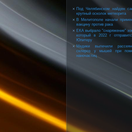
Под Челябинском найден с
крупный осколок метеорита
В Мелитополе начали приме
вакцину против рака
ЕКА выбрало "снаряжение" зо
который в 2022 г отправит
Юпитеру
Медики вылечили рассеян
склероз у мышей при пом
наночастиц