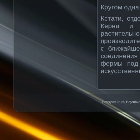
Кругом одна
Кстати, отд
Керна и 
растительн
производит
с ближайше
соединения 
фермы под 
искусственн
Povsyudu.ru © Научные