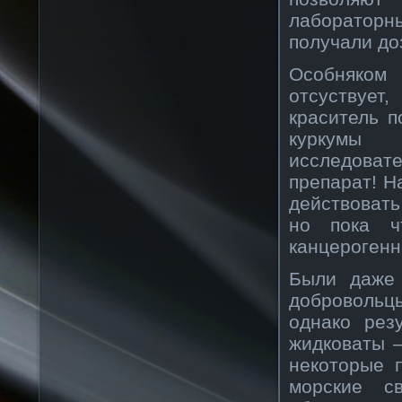
лабораторн
получали до
Особняком
отсуствует
краситель п
куркумы 
исследоват
препарат! Н
действовать
но пока ч
канцерогенн
Были даже 
добровольц
однако рез
жидковаты —
некоторые 
морские с