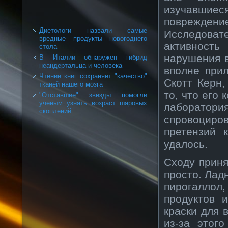
изучавшиес
поврежде
Диетологи назвали самые
Исследовате
вредные продукты новогоднего
активность
стола
нарушения в
В Италии обнаружен гибрид
неандертальца и человека
вполне при
Чтение книг сохраняет "качество"
Скотт Керн,
тканей нашего мозга
то, что его
"Отставшие" звезды помогли
ученым узнать возраст шаровых
лаборатор
скоплений
спровоциров
претензий 
удалось.
Сходу приня
просто. Лад
пирогаллол,
продуктов 
краски для 
из-за этог