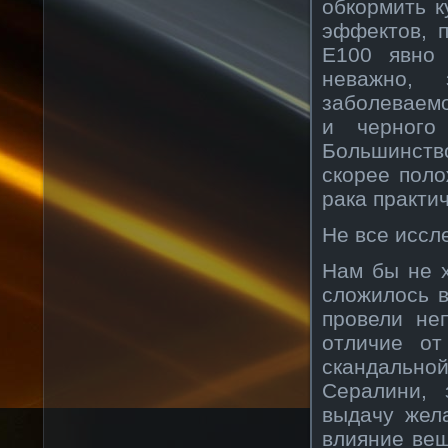
обкормить к
эффектов, п
Е100 явно
неважно, 
заболеваемо
и черного
Большинство
скорее пол
рака практич
Не все иссл
Нам бы не х
сложилось в
провели не
отличие от
скандально
Сералини, 
выдачу жел
влияние вещ