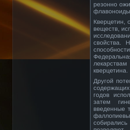
резонно ожи
флавоноиды 
Кверцетин, 
веществ, ис
исследован
свойства. 
способнос
Федеральна
лекарства
кверцетина.
Другой поте
содержащих
годов испо
затем гин
введенные 
фаллопиевы
собиралис
позволяю