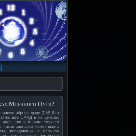
рках Млечного Пути?
ассивную чёрную дыру (СМЧД) в
лактик две СМЧД в их центрах
м ядре, так и в ряде случаев
. Такой сценарий может иметь
ссы, попадающих в сложное
 же, как известно, претерпел