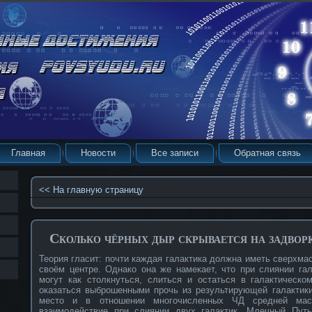
Главная
Новости
Все записи
Обратная связь
<< На главную страницу
Сколько чёрных дыр скрывается на задво
Теория гласит: почти каждая галактика должна иметь сверхм
своём центре. Однако она же намекает, что при слиянии га
могут как столкнуться, слиться и остаться в галактическо
оказаться выброшенными прочь из результирующей галактики
место и в отношении многочисленных ЧД средней ма
взаимодействие при слиянии двух галактик. Млечный Путь