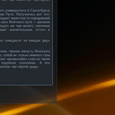
го университета в Санта-Крусе
ом Пути. Получилось вот что:
окидает окрестности породившей
в гало Млечного пути — регионе
лощать им там нечего, свечение
ает значительным, оттого и
рно семьдесят из каждых двух
чень тёмная область Млечного
с собой не только немного газа
свет чрезвычайно слаб на таком
 подобное скопление. А его
аличие там чёрной дыры.