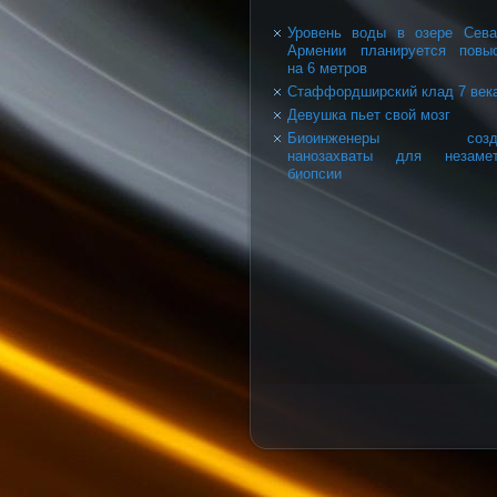
Уровень воды в озере Сев
Армении планируется повы
на 6 метров
Стаффордширский клад 7 век
Девушка пьет свой мозг
Биоинженеры созд
нанозахваты для незамет
биопсии