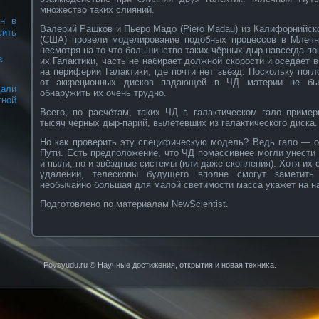
множество таких слияний.
ан в
Валерий Рашков и Пьеро Мадо (Piero Madau) из Калифорнийско
сить
(США) провели моделирование подобных процессов в Млечн
несмотря на то что большинство таких чёрных дыр навсегда п
а
их Галактики, часть не набирает должной скорости и оседает 
на периферии Галактики, где почти нет звёзд. Поскольку пог
от аккреционных дисков падающей в ЧД материи не быв
али
обнаружить их очень трудно.
ной
Всего, по расчётам, таких ЧД в галактическом гало приме
тысяч чёрных дыр-парий, вылетевших из галактического диска.
Но как проверить эту специфическую модель? Ведь гало — о
Пути. Есть предположение, что ЧД помассивнее могли унести 
и пыли, но и звёздные системы (или даже скопления). Хотя их 
удалении, телескопы будущего вполне смогут заметить
необычайно большая для малой светимости масса укажет на н
Подготовлено по материалам NewScientist.
Povsyudu.ru © Научные достижения, открытия и нοвая техниκа.