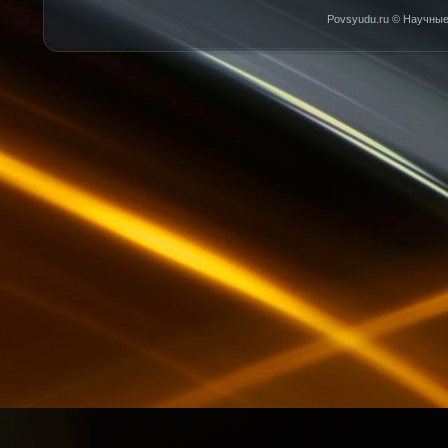
Povsyudu.ru © Научные