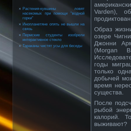
американс
Растения-кувшины ловят
Varden), о
насекомых при помощи "водной
продиктован
горки"
Инопланетяне опять не вышли на
Образ жизн
связь
озере Чигни
Пермские студенты изобрели
интерактивное стекло
Джонни Арм
Тараканы чистят усы для беседы
(Morgan B
Исследоват
годы мигра
только одн
добычей мож
время нерес
существа.
После подс
рыбой энер
калорий. Т
выживают?