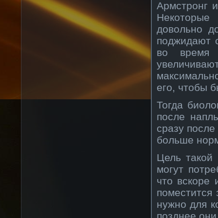
Армстронг и
Некоторые 
довольно д
поджидают 
во время 
увеличива
максимально
его, чтобы 
Тогда биоло
после напл
сразу после
больше нор
Цель такой
могут потре
что вскоре 
поместится 
нужно для к
позднее они