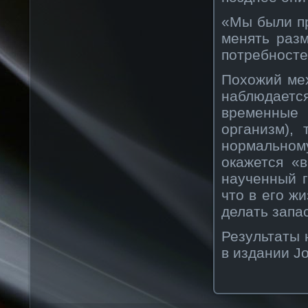
«Мы были пр
менять раз
потребносте
Похожий мех
наблюдаетс
временные 
организм),
нормально
окажется «
наученный 
что в его ж
делать запа
Результаты
в издании Jo